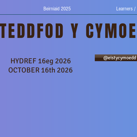
Beirniaid 2025
Learners /
STEDDFOD Y CYMO
@eistycymoedd
HYDREF 16eg 2026
OCTOBER 16th 2026