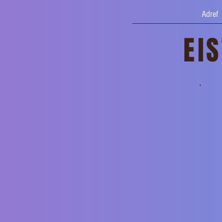
Adref
EI