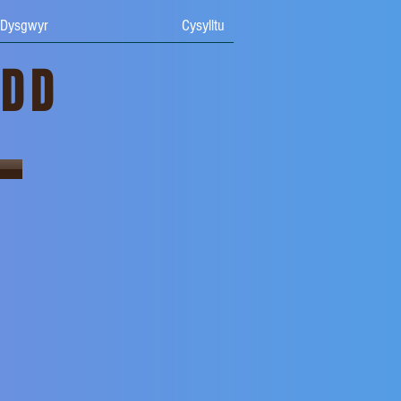
 Dysgwyr
Cysylltu
EDD